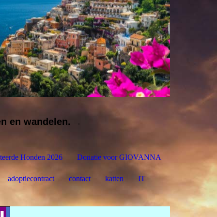
en en wandelen.
.
teerde Honden 2026
Donatie voor GIOVANNA
adoptiecontract
contact
katten
IT
NL