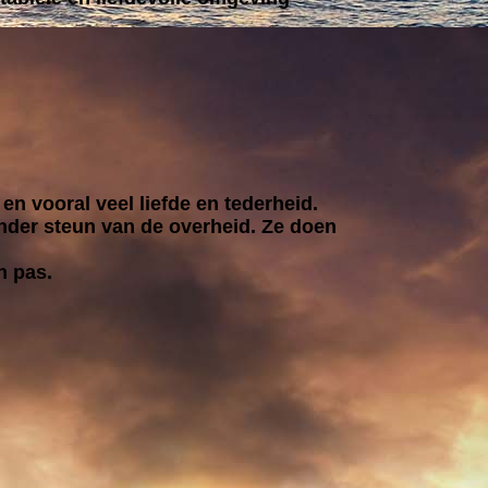
n vooral veel liefde en tederheid.
onder steun van de overheid. Ze doen
n pas.