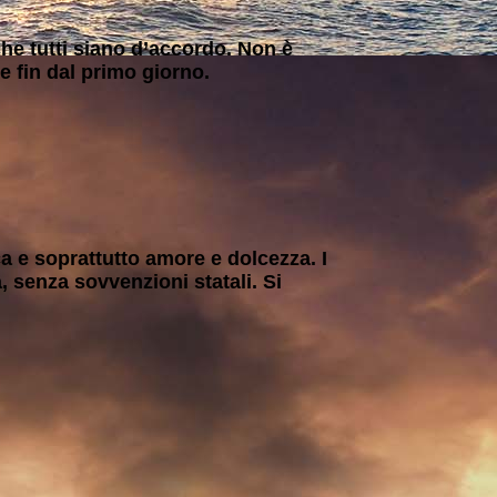
che tutti siano d’accordo. Non è
 fin dal primo giorno.
a e soprattutto amore e dolcezza. I
, senza sovvenzioni statali. Si