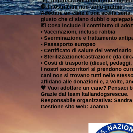
🇮🇹 Informazioni importanti sull’ad
🛑 I nostri cani non sono gratuiti.
Adottare un cane è una scelta seria. 
giusto che ci siano dubbi o spiegazi
💶 Cosa include il contributo di ado
• Vaccinazioni, incluso rabbia
• Sverminazione e trattamento antipa
• Passaporto europeo
• Certificato di salute del veterinario
• Sterilizzazione/castrazione (da cir
• Costi di trasporto (diesel, pedaggi
I nostri soccorritori si prendono cu
cani non si trovano tutti nello stess
affidano alle donazioni e, a volte, a
🧡 Vuoi adottare un cane? Pensaci be
Grazie dal team Italiandogsrescue.
Responsabile organizzativa: Sand
Gestione sito web: Joanna