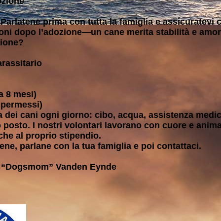
ozione
Parlatene prima con tutta la famiglia e assicuratevi 
oni dopo l’adozione—un cane merita stabilità e amore
zione?
rassitario
ca 8 mesi)
, permessi)
ra dei cani ogni giorno: cibo, acqua, assistenza medic
o posto. I nostri volontari lavorano con cuore e anima
nche al proprio stipendio.
ne, parlane con la tua famiglia e poi contattaci.
ra “Dogsmom” Vanden Eynde