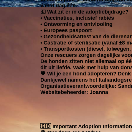
vanaf dag één.
💶 Wat zit er in de adoptiebijdrage?
• Vaccinaties, inclusief rabiës
• Ontworming en ontvlooiing
• Europees paspoort
• Gezondheidsattest van de dierenar
• Castratie of sterilisatie (vanaf ±8
• Transportkosten (diesel, tolwegen
Onze rescuers zorgen dagelijks voor 
De honden zitten niet allemaal op é
dit uit liefde, vaak met hulp van don
🧡 Wil je een hond adopteren? Denk 
Dankjewel namens het Italiandogsr
Organisatieverantwoordelijke: Sa
Websitebeheerder: Joanna
🇬🇧 Important Adoption Information