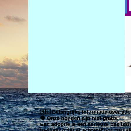
🇳🇱 Belangrijke informatie over ado
🛑 Onze honden zijn niet gratis.
Een adoptie is een serieuze beslissi
bedoeling dat er achteraf nog van a