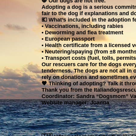
🛑 Our dogs are not free.
Adopting a dog is a serious commitme
fair to the dog if explanations and 
💶 What’s included in the adoption f
• Vaccinations, including rabies
• Deworming and flea treatment
• European passport
• Health certificate from a licensed v
• Neutering/spaying (from ±8 month
• Transport costs (fuel, tolls, permits
Our rescuers care for the dogs ever
tenderness. The dogs are not all in
rely on donations and sometimes eve
🧡 Thinking of adopting? Talk it thro
Thank you from the Italiandogsresc
Coordinator: Sandra “Dogsmom” V
Website manager: Joanna