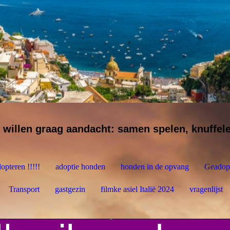
 willen graag aandacht: samen spelen, knuffel
opteren !!!!!
adoptie honden
honden in de opvang
Geadop
Transport
gastgezin
filmke asiel Italië 2024
vragenlijst