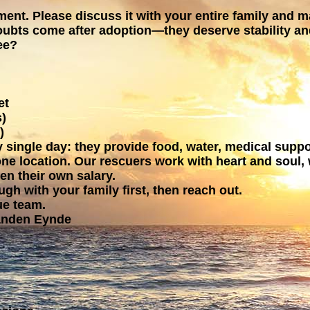
nt. Please discuss it with your entire family and m
doubts come after adoption—they deserve stability a
ee?
et
s)
)
y single day: they provide food, water, medical supp
 one location. Our rescuers work with heart and soul
n their own salary.
ugh with your family first, then reach out.
ue team.
anden Eynde