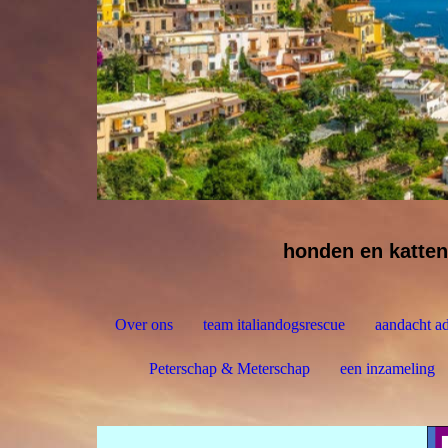
honden en katten
Over ons
team italiandogsrescue
aandacht ad
Peterschap & Meterschap
een inzameling