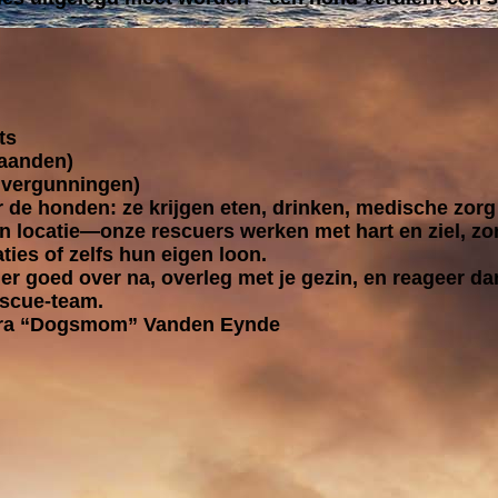
ts
 maanden)
, vergunningen)
de honden: ze krijgen eten, drinken, medische zorg e
én locatie—onze rescuers werken met hart en ziel, z
aties of zelfs hun eigen loon.
er goed over na, overleg met je gezin, en reageer da
escue-team.
ndra “Dogsmom” Vanden Eynde