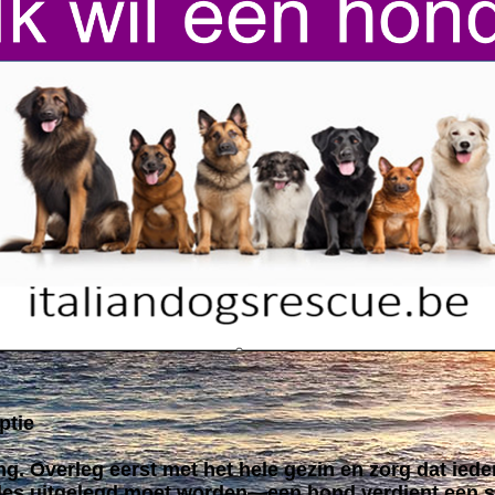
ptie
ng. Overleg eerst met het hele gezin en zorg dat iede
lles uitgelegd moet worden—een hond verdient een s