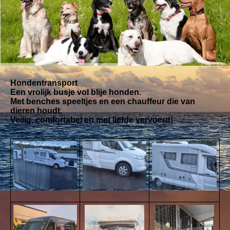
Hondentransport
Een vrolijk busje vol blije honden.
Met benches speeltjes en een chauffeur die van
dieren houdt.
Veilig, comfortabel en met liefde vervoerd!