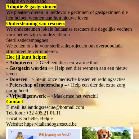
België en Nederland.
Adoptie & gastgezinnen
We plaatsen dieren in liefdevolle gezinnen of gastgezinnen die
hen helpen wennen aan hun nieuwe leven.
Ondersteuning van rescuers
We ondersteunen lokale Italiaanse rescuers die dagelijks vechten
voor het welzijn van deze dieren.
Sterilisatiecampagnes
We zetten ons in voor sterilisatieprojecten om overpopulatie
structureel te verminderen.
Hoe jij kunt helpen
•
Adopteren
–> Geef een dier een warme thuis
•
Gastgezin worden
–> Help een dier wennen aan een nieuw
leven
•
Doneren
–> Steun onze medische kosten en reddingsacties
•
Peterschap of meterschap
–> Help een dier dat extra zorg
nodig heeft
•
Vrijwilligerswerk
– >Maak mee het verschil
Contact
E-mail: italiandogsrescue@hotmail.com
Telefoon: +32 495 21 01 11
Locatie: Schelle, België
Website: https://italiandogsrescue.be