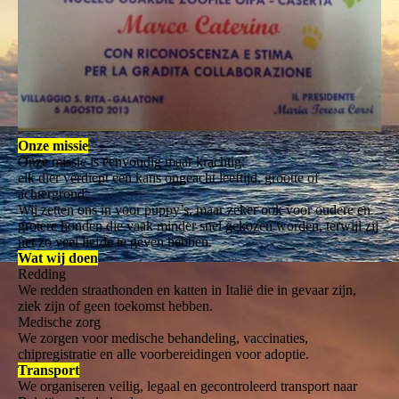
Onze missie
Onze missie is eenvoudig maar krachtig:
elk dier verdient een kans ongeacht leeftijd, grootte of
achtergrond.
Wij zetten ons in voor puppy’s, maar zeker ook voor oudere en
grotere honden die vaak minder snel gekozen worden, terwijl zij
net zo veel liefde te geven hebben.
Wat wij doen
Redding
We redden straathonden en katten in Italië die in gevaar zijn,
ziek zijn of geen toekomst hebben.
Medische zorg
We zorgen voor medische behandeling, vaccinaties,
chipregistratie en alle voorbereidingen voor adoptie.
Transport
We organiseren veilig, legaal en gecontroleerd transport naar