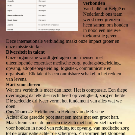
verbonden
Van Italië tot België en
Nederland: ons team
werkt over grenzen
heen samen om honden
in nood een nieuwe
toekomst te geven.
Deze internationale verbinding maakt onze impact groter en
onze missie sterker.
Diversiteit in talent
Onze organisatie wordt gedragen door mensen met
uiteenlopende expertise: medische zorg, gedragsbegeleiding,
opvang, adoptiebegeleiding, logistiek, communicatie en
organisatie. Elk talent is een onmisbare schakel in het redden
van levens.
Hart voor dieren
Wat ons verbindt is meer dan inzet. Het is compassie. Een diepe
overtuiging dat elk dier recht heeft op veiligheid, zorg en liefde.
Die gedeelde drijfveer vormt het fundament van alles wat we
doen.
Ons Team –>
Heldinnen en Helden van de Rescue
Achter elke geredde poot staat een mens met een groot hart.
Maak kennis met de mensen die zich met hart en ziel inzetten
voor honden in nood van redding tot opvang, van medische zorg
tot de organisatie achter de schermen. Zij vormen het kloppend