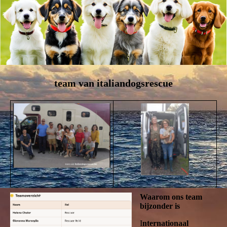
team van italiandogsrescue
Waarom ons team
bijzonder is
I
nternationaal