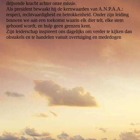
drijvende kracht achter onze missie.
Als president bewaakt hij de kernwaarden van A.N.P.A.A.:
respect, rechtvaardigheid en betrokkenheid. Onder zijn leiding
bouwen we aan een toekomst waarin elk dier telt, elke stem
gehoord wordt, en hulp geen grenzen kent.
Zijn leiderschap inspireert ons dagelijks om verder te kijken dan
obstakels en te handelen vanuit overtuiging en mededogen