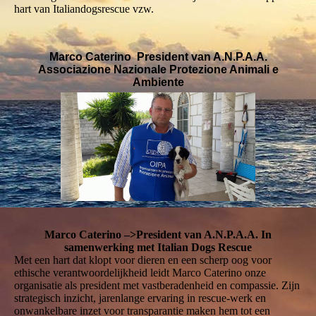
hart van Italiandogsrescue vzw.
Marco Caterino President van A.N.P.A.A.
Associazione Nazionale Protezione Animali e
Ambiente
Marco Caterino –>President van A.N.P.A.A. In
samenwerking met Italian Dogs Rescue
Met een hart dat klopt voor dieren en een scherp oog voor
ethische verantwoordelijkheid leidt Marco Caterino onze
organisatie als president met vastberadenheid en compassie. Zijn
strategisch inzicht, jarenlange ervaring in rescue-werk en
onwankelbare inzet voor transparantie maken hem tot een