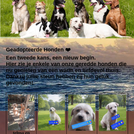
Geadopteerde Honden ❤️
Een tweede kans, een nieuw begin.
Hier zie je enkele van onze geredde honden die
nu genieten van een warm en liefdevol thuis.
Dankzij jullie steun hebben zij hun geluk
gevonden!
telma en