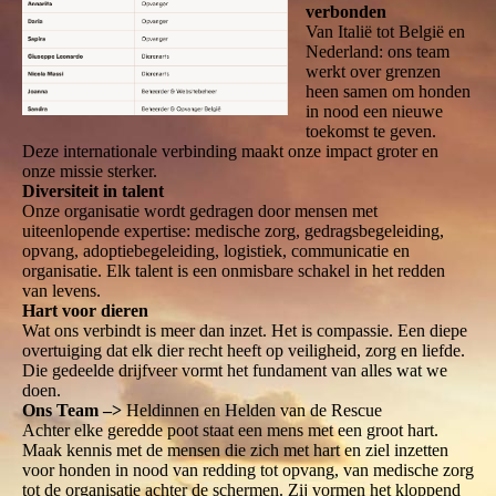
verbonden
Van Italië tot België en
Nederland: ons team
werkt over grenzen
heen samen om honden
in nood een nieuwe
toekomst te geven.
Deze internationale verbinding maakt onze impact groter en
onze missie sterker.
Diversiteit in talent
Onze organisatie wordt gedragen door mensen met
uiteenlopende expertise: medische zorg, gedragsbegeleiding,
opvang, adoptiebegeleiding, logistiek, communicatie en
organisatie. Elk talent is een onmisbare schakel in het redden
van levens.
Hart voor dieren
Wat ons verbindt is meer dan inzet. Het is compassie. Een diepe
overtuiging dat elk dier recht heeft op veiligheid, zorg en liefde.
Die gedeelde drijfveer vormt het fundament van alles wat we
doen.
Ons Team –>
Heldinnen en Helden van de Rescue
Achter elke geredde poot staat een mens met een groot hart.
Maak kennis met de mensen die zich met hart en ziel inzetten
voor honden in nood van redding tot opvang, van medische zorg
tot de organisatie achter de schermen. Zij vormen het kloppend