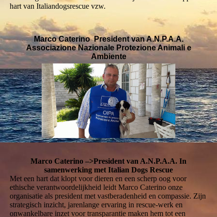
hart van Italiandogsrescue vzw.
Marco Caterino President van A.N.P.A.A.
Associazione Nazionale Protezione Animali e
Ambiente
Marco Caterino –>President van A.N.P.A.A. In
samenwerking met Italian Dogs Rescue
Met een hart dat klopt voor dieren en een scherp oog voor
ethische verantwoordelijkheid leidt Marco Caterino onze
organisatie als president met vastberadenheid en compassie. Zijn
strategisch inzicht, jarenlange ervaring in rescue-werk en
onwankelbare inzet voor transparantie maken hem tot een