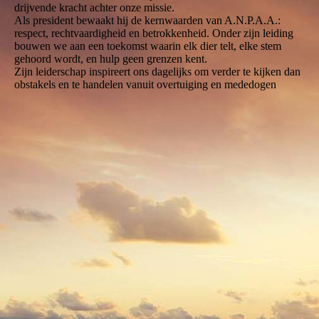
drijvende kracht achter onze missie.
Als president bewaakt hij de kernwaarden van A.N.P.A.A.:
respect, rechtvaardigheid en betrokkenheid. Onder zijn leiding
bouwen we aan een toekomst waarin elk dier telt, elke stem
gehoord wordt, en hulp geen grenzen kent.
Zijn leiderschap inspireert ons dagelijks om verder te kijken dan
obstakels en te handelen vanuit overtuiging en mededogen