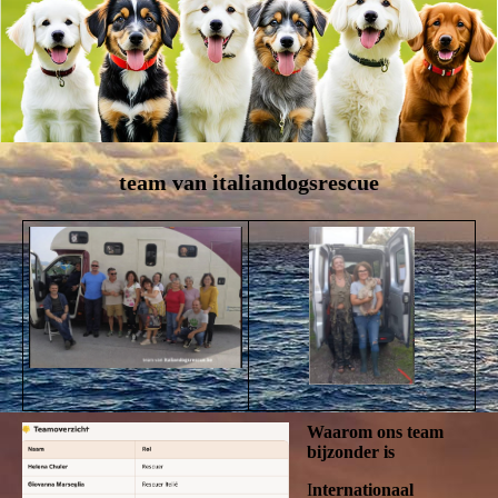
team van italiandogsrescue
Waarom ons team
bijzonder is
I
nternationaal