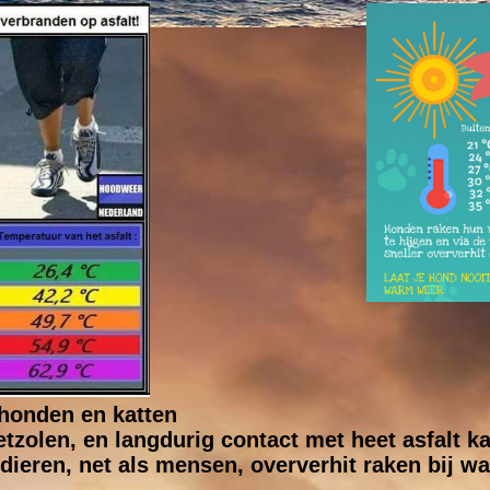
 honden en katten
zolen, en langdurig contact met heet asfalt kan
eren, net als mensen, oververhit raken bij w