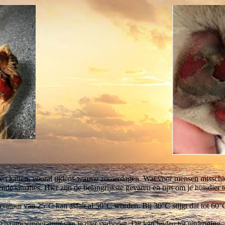
en katten, vooral tijdens warme zomerdagen. Wat voor mensen misschien
nde situaties. Hier zijn de belangrijkste gevaren en tips om je huisdier
ratuur van 25°C kan asfalt al 50°C worden. Bij 30°C stijgt dat tot 60
 lichaamstemperatuur van je dier verhoogt. Dit kan leiden tot uitdroging,