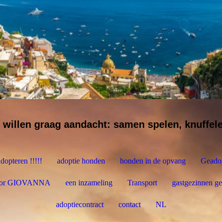
 willen graag aandacht: samen spelen, knuffel
dopteren !!!!!
adoptie honden
honden in de opvang
Geado
voor GIOVANNA
een inzameling
Transport
gastgezinnen ge
adoptiecontract
contact
NL