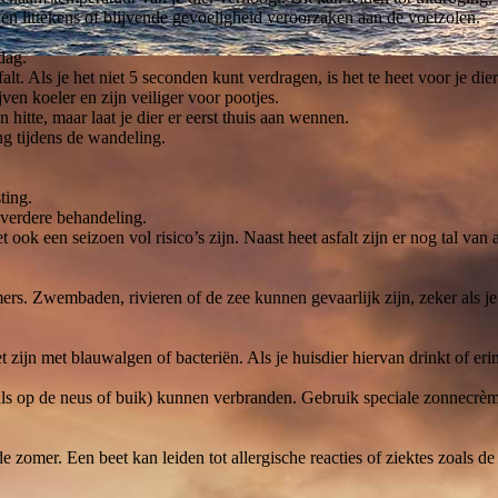
 littekens of blijvende gevoeligheid veroorzaken aan de voetzolen.
dag.
lt. Als je het niet 5 seconden kunt verdragen, is het te heet voor je dier
ven koeler en zijn veiliger voor pootjes.
itte, maar laat je dier er eerst thuis aan wennen.
g tijdens de wandeling.
ting.
 verdere behandeling.
 ook een seizoen vol risico’s zijn. Naast heet asfalt zijn er nog tal van
rs. Zwembaden, rivieren of de zee kunnen gevaarlijk zijn, zeker als je 
 zijn met blauwalgen of bacteriën. Als je huisdier hiervan drinkt of erin
als op de neus of buik) kunnen verbranden. Gebruik speciale zonnecrè
e zomer. Een beet kan leiden tot allergische reacties of ziektes zoals 