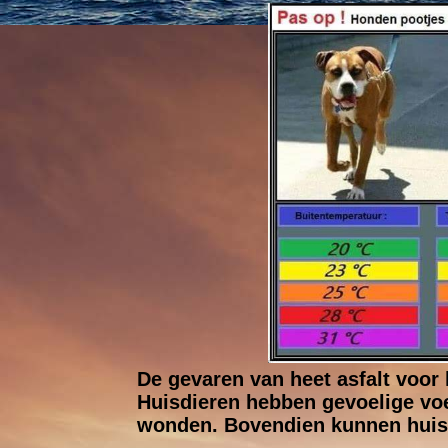
De gevaren van heet asfalt voor
Huisdieren hebben gevoelige voet
wonden. Bovendien kunnen huisdi