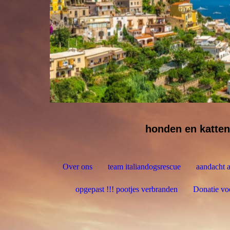
honden en katten
Over ons
team italiandogsrescue
aandacht a
opgepast !!! pootjes verbranden
Donatie 