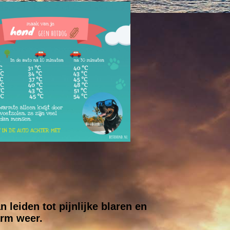
 leiden tot pijnlijke blaren en
arm weer.