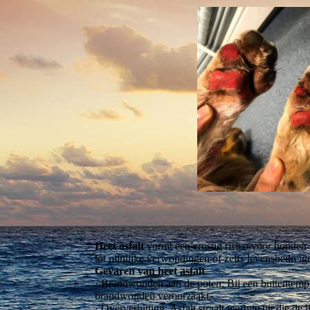
Heet asfalt
vormt een ernstig risico voor honden 
tot pijnlijke verwondingen of zelfs levensbedreige
Gevaren van heet asfalt
· Brandwonden aan de poten: Bij een buitentempe
brandwonden veroorzaakt.
· Oververhitting: Asfalt straalt warmte uit die de