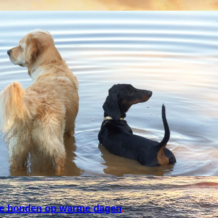
IT
 je honden op warme dagen
.