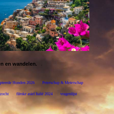
en en wandelen.
.
pteerde Honden 2026
Peterschap & Meterschap
zocht
filmke asiel Italië 2024
vragenlijst