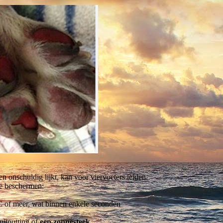
 onschuldig lijkt, kan voor viervoeters leiden
 te beschermen:
°C of meer, wat binnen enkele seconden
 uitputting of
een zonnesteek.