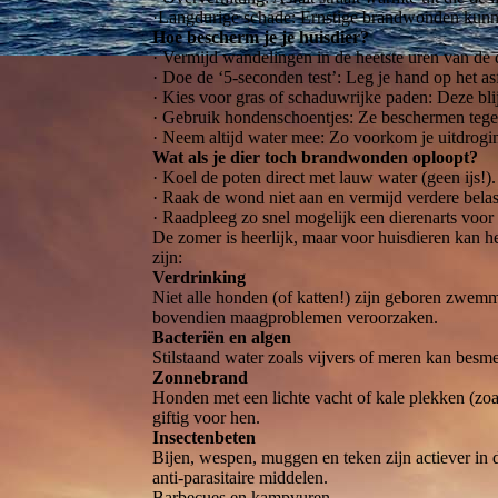
·Langdurige schade: Ernstige brandwonden kunnen
Hoe bescherm je je huisdier?
· Vermijd wandelingen in de heetste uren van de 
· Doe de ‘5-seconden test’: Leg je hand op het asfa
· Kies voor gras of schaduwrijke paden: Deze blij
· Gebruik hondenschoentjes: Ze beschermen tegen h
· Neem altijd water mee: Zo voorkom je uitdrogin
Wat als je dier toch brandwonden oploopt?
· Koel de poten direct met lauw water (geen ijs!).
· Raak de wond niet aan en vermijd verdere belas
· Raadpleeg zo snel mogelijk een dierenarts voor
De zomer is heerlijk, maar voor huisdieren kan het
zijn:
Verdrinking
Niet alle honden (of katten!) zijn geboren zwemme
bovendien maagproblemen veroorzaken.
Bacteriën en algen
Stilstaand water zoals vijvers of meren kan besmet
Zonnebrand
Honden met een lichte vacht of kale plekken (zo
giftig voor hen.
Insectenbeten
Bijen, wespen, muggen en teken zijn actiever in d
anti-parasitaire middelen.
Barbecues en kampvuren