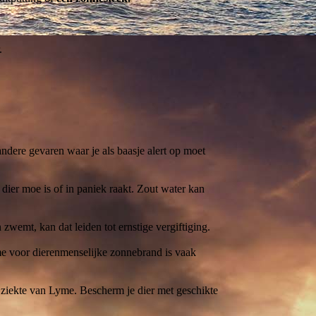
.
 andere gevaren waar je als baasje alert op moet
dier moe is of in paniek raakt. Zout water kan
 zwemt, kan dat leiden tot ernstige vergiftiging.
me voor dierenmenselijke zonnebrand is vaak
de ziekte van Lyme. Bescherm je dier met geschikte