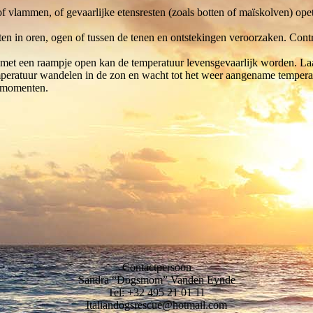
 vlammen, of gevaarlijke etensresten (zoals botten of maïskolven) ope
en in oren, ogen of tussen de tenen en ontstekingen veroorzaken. Contr
 met een raampje open kan de temperatuur levensgevaarlijk worden. Laa
emperatuur wandelen in de zon en wacht tot het weer aangename temperat
g momenten.
Contactpersoon
Sandra “Dogsmom” Vanden Eynde
Tel: +32 495 21 01 11
Italiandogsrescue@hotmail.com