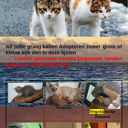
wil jullie graag katten Adopteren zowel grote of
kleine kijk dan in deze lijsten
contact personen Sandra Dogsmom Vanden
Eynde tel: 0032495210111
4maand
4maand
Virgola
teefje
2maand