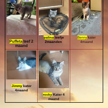
Benny
kater
palina
teefje
Puffeta
teef 2
4maand
2maanden
maand
Jimmy
kater
4maand
rocky
Kater 4
maand