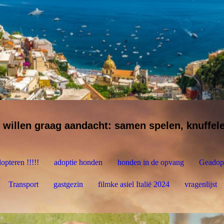
 willen graag aandacht: samen spelen, knuffel
opteren !!!!!
adoptie honden
honden in de opvang
Geadop
Transport
gastgezin
filmke asiel Italië 2024
vragenlijst