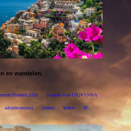
en en wandelen.
.
teerde Honden 2026
Donatie voor GIOVANNA
adoptiecontract
contact
katten
IT
NL