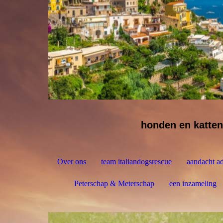
honden en katten
Over ons
team italiandogsrescue
aandacht ad
Peterschap & Meterschap
een inzameling